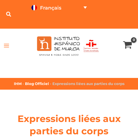
Français
TESTEZ EN LIGNE
CALCULATEUR DE PRIX
IHM
-
Blog Officiel
-
Expressions liées aux parties du corps
Expressions liées aux
parties du corps