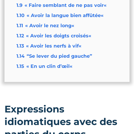
1.9
« Faire semblant de ne pas voir«
1.10
« Avoir la langue bien affûtée«
1.11
« Avoir le nez long«
1.12
« Avoir les doigts croisés«
1.13
« Avoir les nerfs à vif«
1.14
“Se lever du pied gauche”
1.15
« En un clin d’œil«
Expressions
idiomatiques avec des