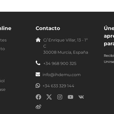
line
Contacto
Úne
apr
ntes
C/ Enrique Villar, 13 - 1º
par
C
uto
30008 Murcia, España
Recibi
Unirse
+34 968 900 325
info@ihdemu.com
ñol
+34 633 329 144
ase