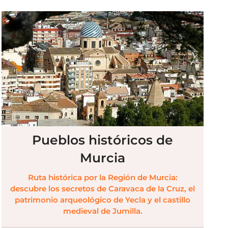
Pueblos históricos de
Murcia
Ruta histórica por la Región de Murcia:
descubre los secretos de Caravaca de la Cruz, el
patrimonio arqueológico de Yecla y el castillo
medieval de Jumilla.