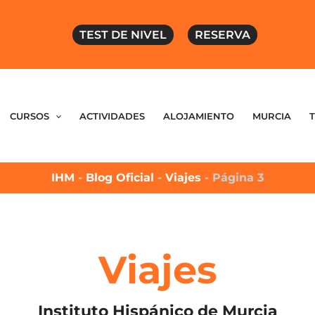
TEST DE NIVEL
RESERVA
CURSOS
ACTIVIDADES
ALOJAMIENTO
MURCIA
IHM
-
Blog Oficial
-
Viajes
-
Página 3
Viajes
Instituto Hispánico de Murcia