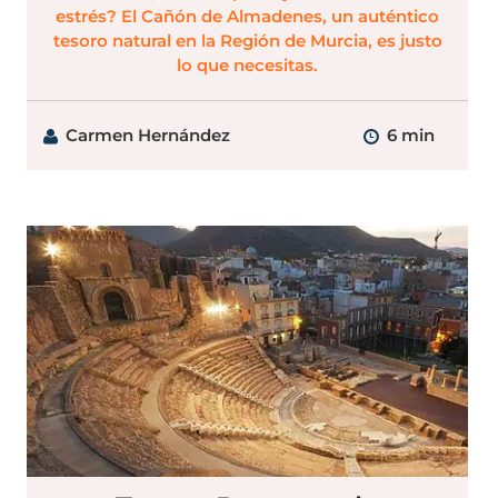
estrés? El Cañón de Almadenes, un auténtico
tesoro natural en la Región de Murcia, es justo
lo que necesitas.
Carmen Hernández
6 min