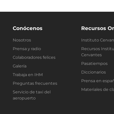
Conócenos
Recursos On
Nosotros
Instituto Cerva
Prensa y radio
Recursos Instit
Cervantes
Colaboradores felices
Pasatiempos
Galería
Diccionarios
Trabaja en IHM
Prensa en espa
Preguntas frecuentes
Materiales de cl
Servicio de taxi del
aeropuerto