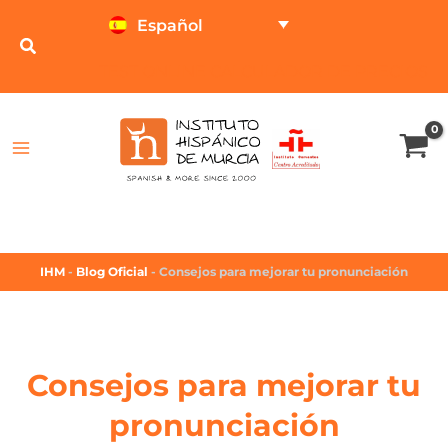
Español
TEST ONLINE
CALCULADOR DE PRECIOS
IHM
-
Blog Oficial
-
Consejos para mejorar tu pronunciación
Consejos para mejorar tu
pronunciación