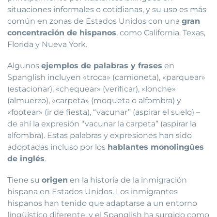
situaciones informales o cotidianas, y su uso es más
común en zonas de Estados Unidos con una
gran
concentración de hispanos
, como California, Texas,
Florida y Nueva York.
Algunos
ejemplos de palabras y frases
en
Spanglish incluyen «troca» (camioneta), «parquear»
(estacionar), «chequear» (verificar), «lonche»
(almuerzo), «carpeta» (moqueta o alfombra) y
«footear» (ir de fiesta), “vacunar” (aspirar el suelo) –
de ahí la expresión “vacunar la carpeta” (aspirar la
alfombra). Estas palabras y expresiones han sido
adoptadas incluso por los
hablantes monolingües
de inglés
.
Tiene su
origen
en la historia de la inmigración
hispana en Estados Unidos. Los inmigrantes
hispanos han tenido que adaptarse a un entorno
lingüístico diferente, y el Spanglish ha surgido como