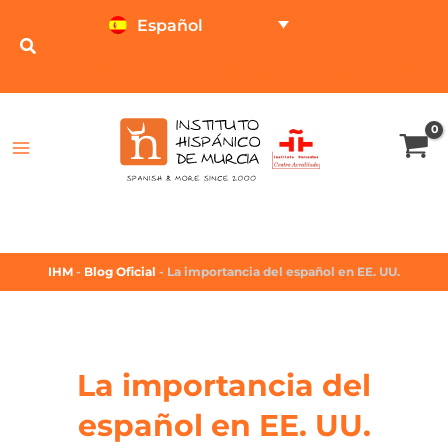
Español
TEST ONLINE
CALCULADOR DE PRECIOS
IHM
-
Blog Oficial
-
La importancia del español en EE. UU.
La importancia del
español en EE. UU.