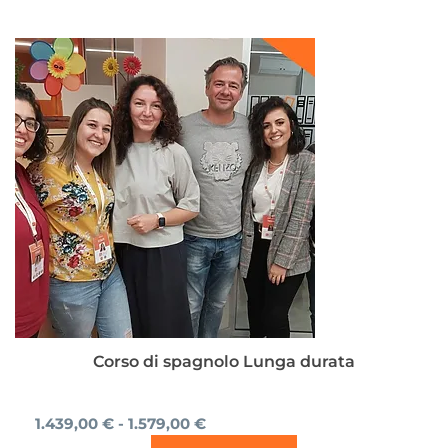
Fascia
Questo
di
prodotto
prezzo:
ha
da
più
1.439,00 €
a
varianti.
1.579,00 €
Le
opzioni
possono
essere
scelte
nella
pagina
del
prodotto
Corso di spagnolo Lunga durata
1.439,00
€
-
1.579,00
€