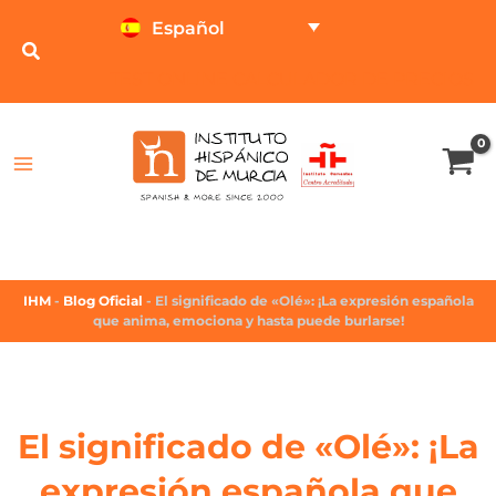
Español
TEST ONLINE
CALCULADOR DE PRECIOS
IHM
-
Blog Oficial
-
El significado de «Olé»: ¡La expresión española
que anima, emociona y hasta puede burlarse!
El significado de «Olé»: ¡La
expresión española que