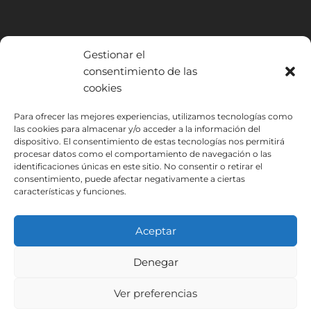
Gestionar el
consentimiento de las
cookies
INSTITUTO HISPANICO DE MURCIA, SOCIEDAD LIMITADA ha sido
Para ofrecer las mejores experiencias, utilizamos tecnologías como
beneficiario del Fondo Europeo de Desarrollo Regional cuyo objetivo
las cookies para almacenar y/o acceder a la información del
es mejorar el uso y la calidad de las tecnologías de la información y de
dispositivo. El consentimiento de estas tecnologías nos permitirá
procesar datos como el comportamiento de navegación o las
las comunicaciones y el acceso a las mismas y gracias al que ha
identificaciones únicas en este sitio. No consentir o retirar el
podido implantar las siguientes soluciones: Presencia web a través de
consentimiento, puede afectar negativamente a ciertas
página propia. Esta acción ha tenido lugar durante 2020. Para ello ha
características y funciones.
contado con el apoyo del programa TIC Cámaras de la Cámara de
Murcia.
Aceptar
Denegar
Aviso Legal
Política de Privacidad
Ver preferencias
Condiciones de Inscripción
Política de Cookies