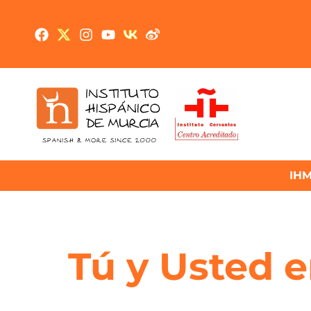
IH
Tú y Usted e