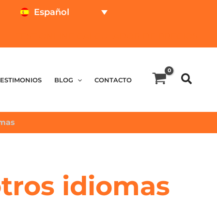
Español
TEST ONLINE
CALCULADOR DE PRECIOS
TESTIMONIOS
BLOG
CONTACTO
omas
otros idiomas