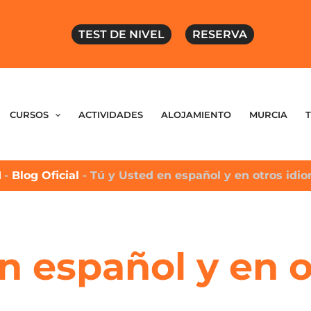
TEST DE NIVEL
RESERVA
CURSOS
ACTIVIDADES
ALOJAMIENTO
MURCIA
M
-
Blog Oficial
-
Tú y Usted en español y en otros idi
n español y en 