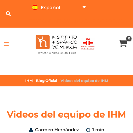
Español
TEST ONLINE
CALCULADOR DE PRECIOS
IHM
-
Blog Oficial
-
Videos del equipo de IHM
Videos del equipo de IHM
Carmen Hernández
1 min