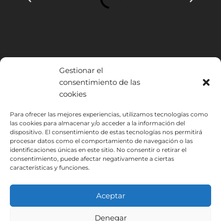
Gestionar el
consentimiento de las
cookies
INSTITUTO HISPANICO DE MURCIA, SOCIEDAD LIMITADA ha sido
Para ofrecer las mejores experiencias, utilizamos tecnologías como
beneficiario del Fondo Europeo de Desarrollo Regional cuyo objetivo
las cookies para almacenar y/o acceder a la información del
es mejorar el uso y la calidad de las tecnologías de la información y de
dispositivo. El consentimiento de estas tecnologías nos permitirá
procesar datos como el comportamiento de navegación o las
las comunicaciones y el acceso a las mismas y gracias al que ha
identificaciones únicas en este sitio. No consentir o retirar el
podido implantar las siguientes soluciones: Presencia web a través de
consentimiento, puede afectar negativamente a ciertas
página propia. Esta acción ha tenido lugar durante 2020. Para ello ha
características y funciones.
contado con el apoyo del programa TIC Cámaras de la Cámara de
Murcia.
Aceptar
Denegar