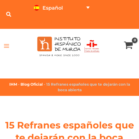
Español
TEST ONLINE
CALCULADOR DE PRECIOS
IHM
-
Blog Oficial
-
15 Refranes españoles que te dejarán con la
boca abierta
15 Refranes españoles que
te dejarán con la boca