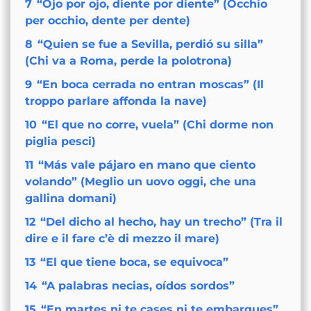
7
“Ojo por ojo, diente por diente” (Occhio
per occhio, dente per dente)
8
“Quien se fue a Sevilla, perdió su silla”
(Chi va a Roma, perde la polotrona)
9
“En boca cerrada no entran moscas” (Il
troppo parlare affonda la nave)
10
“El que no corre, vuela” (Chi dorme non
piglia pesci)
11
“Más vale pájaro en mano que ciento
volando” (Meglio un uovo oggi, che una
gallina domani)
12
“Del dicho al hecho, hay un trecho” (Tra il
dire e il fare c’è di mezzo il mare)
13
“El que tiene boca, se equivoca”
14
“A palabras necias, oídos sordos”
15
“En martes ni te cases ni te embarques”