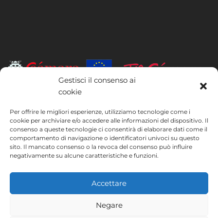
Gestisci il consenso ai
cookie
INSTITUTO HISPANICO DE MURCIA, SOCIEDAD LIMITADA è stata
beneficiaria del Fondo europeo di sviluppo regionale, il cui obiettivo è
Per offrire le migliori esperienze, utilizziamo tecnologie come i
migliorare l’utilizzo e la qualità delle tecnologie dell’informazione e
cookie per archiviare e/o accedere alle informazioni del dispositivo. Il
consenso a queste tecnologie ci consentirà di elaborare dati come il
della comunicazione e la loro accessibilità, e grazie al quale ha potuto
comportamento di navigazione o identificatori univoci su questo
implementare le seguenti misure: presenza online tramite la propria
sito. Il mancato consenso o la revoca del consenso può influire
pagina web. Tale misura è stata attuata nel corso del 2020. A questo
negativamente su alcune caratteristiche e funzioni.
scopo, la società è stata supportata dal programma TIC Cámaras,
della Camera di Commercio di Murcia.
Accettare
Negare
Avviso legale
Informativa sulla privacy