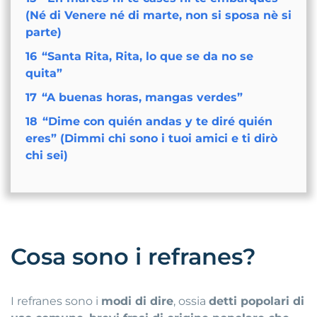
(Né di Venere né di marte, non si sposa nè si
parte)
16
“Santa Rita, Rita, lo que se da no se
quita”
17
“A buenas horas, mangas verdes”
18
“Dime con quién andas y te diré quién
eres” (Dimmi chi sono i tuoi amici e ti dirò
chi sei)
Cosa sono i refranes?
I refranes sono i
modi di dire
, ossia
detti popolari di