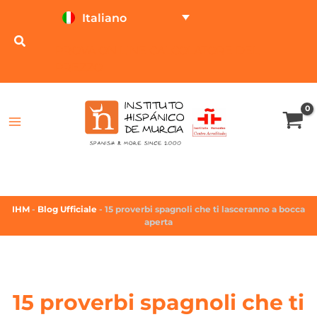
Italiano
PROVA ON LINE
CALCOLATORE DEL
PREZZO
IHM
-
Blog Ufficiale
-
15 proverbi spagnoli che ti lasceranno a bocca
aperta
15 proverbi spagnoli che ti