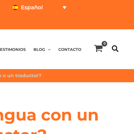
Español
TEST ONLINE
CALCULADOR DE PRECIOS
TESTIMONIOS
BLOG
CONTACTO
 o un traductor?
ngua con un