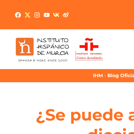
IHM
-
Blog Ofici
¿Se puede 