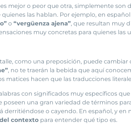
 mejor o peor que otra, simplemente son dist
e quienes las hablan. Por ejemplo, en españ
lo”
o
“vergüenza ajena”
, que resultan muy di
sensaciones muy concretas para quienes las 
talle, como una preposición, puede cambiar 
he”
, no te traerán la bebida que aquí conoc
s matices hacen que las traducciones litera
alabras con significados muy específicos que 
 poseen una gran variedad de términos para d
tá derritiéndose o cayendo. En español, y en
el contexto
para entender qué tipo es.