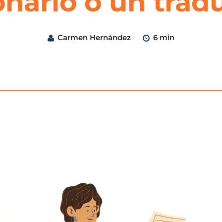
onario o un trad
Carmen Hernández
6 min