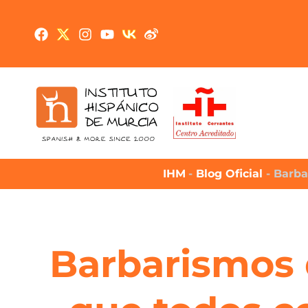
IHM
-
Blog Oficial
-
Barba
Barbarismos 