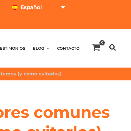
Español
TEST ONLINE
CALCULADOR DE PRECIOS
TESTIMONIOS
BLOG
CONTACTO
temos (y cómo evitarlos)
rores comunes