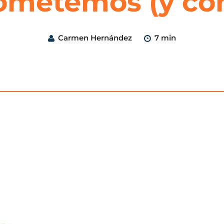
ometemos (y cóm
Carmen Hernández
7 min