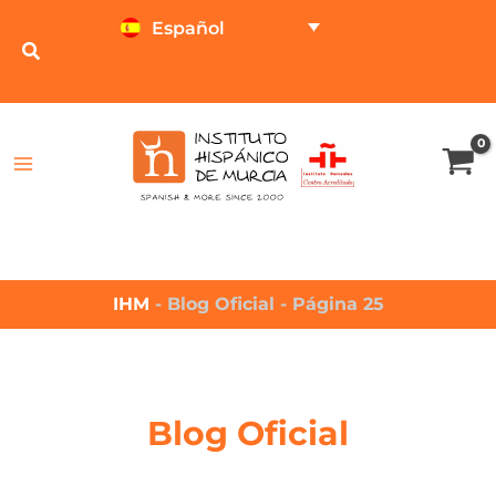
Español
TEST ONLINE
CALCULADOR DE PRECIOS
IHM
-
Blog Oficial
-
Página 25
Blog Oficial