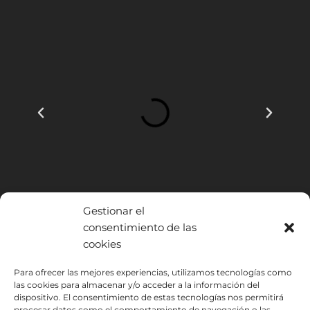
Gestionar el
consentimiento de las
cookies
INSTITUTO HISPANICO DE MURCIA, SOCIEDAD LIMITADA ha sido
Para ofrecer las mejores experiencias, utilizamos tecnologías como
las cookies para almacenar y/o acceder a la información del
beneficiario del Fondo Europeo de Desarrollo Regional cuyo objetivo
dispositivo. El consentimiento de estas tecnologías nos permitirá
es mejorar el uso y la calidad de las tecnologías de la información y de
procesar datos como el comportamiento de navegación o las