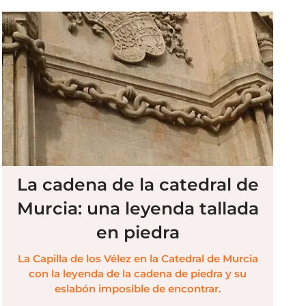
La cadena de la catedral de
Murcia: una leyenda tallada
en piedra
La Capilla de los Vélez en la Catedral de Murcia
con la leyenda de la cadena de piedra y su
eslabón imposible de encontrar.