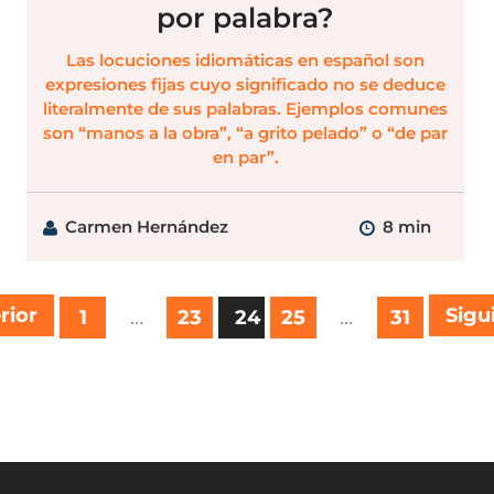
por palabra?
Las locuciones idiomáticas en español son
expresiones fijas cuyo significado no se deduce
literalmente de sus palabras. Ejemplos comunes
son “manos a la obra”, “a grito pelado” o “de par
en par”.
Carmen Hernández
8 min
rior
…
…
Sigu
1
23
24
25
31