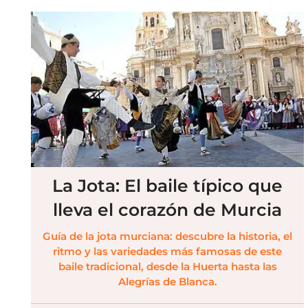
La Jota: El baile típico que
lleva el corazón de Murcia
Guía de la jota murciana: descubre la historia, el
ritmo y las variedades más famosas de este
baile tradicional, desde la Huerta hasta las
Alegrías de Blanca.