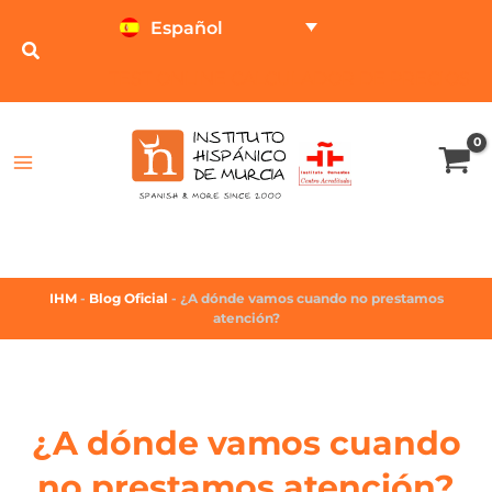
Español
TEST ONLINE
CALCULADOR DE PRECIOS
IHM
-
Blog Oficial
-
¿A dónde vamos cuando no prestamos
atención?
¿A dónde vamos cuando
no prestamos atención?