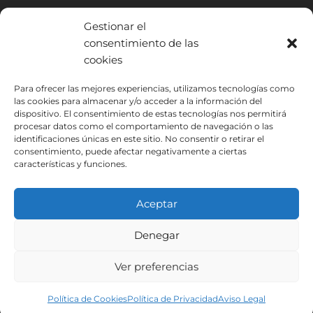
Gestionar el
consentimiento de las
cookies
INSTITUTO HISPANICO DE MURCIA, SOCIEDAD LIMITADA ha sido
Para ofrecer las mejores experiencias, utilizamos tecnologías como
beneficiario del Fondo Europeo de Desarrollo Regional cuyo objetivo
las cookies para almacenar y/o acceder a la información del
es mejorar el uso y la calidad de las tecnologías de la información y de
dispositivo. El consentimiento de estas tecnologías nos permitirá
las comunicaciones y el acceso a las mismas y gracias al que ha
procesar datos como el comportamiento de navegación o las
podido implantar las siguientes soluciones: Presencia web a través de
identificaciones únicas en este sitio. No consentir o retirar el
consentimiento, puede afectar negativamente a ciertas
página propia. Esta acción ha tenido lugar durante 2020. Para ello ha
características y funciones.
contado con el apoyo del programa TIC Cámaras de la Cámara de
Murcia.
Aceptar
Denegar
Aviso Legal
Política de Privacidad
Condiciones de Inscripción
Política de Cookies
Ver preferencias
Instituto Hispánico de Murcia © 2026
Política de Cookies
Política de Privacidad
Aviso Legal