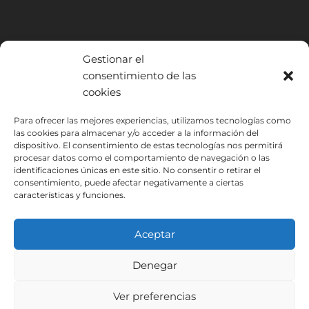
Gestionar el
consentimiento de las
cookies
INSTITUTO HISPANICO DE MURCIA, SOCIEDAD LIMITADA ha sido
Para ofrecer las mejores experiencias, utilizamos tecnologías como
beneficiario del Fondo Europeo de Desarrollo Regional cuyo objetivo
las cookies para almacenar y/o acceder a la información del
es mejorar el uso y la calidad de las tecnologías de la información y de
dispositivo. El consentimiento de estas tecnologías nos permitirá
procesar datos como el comportamiento de navegación o las
las comunicaciones y el acceso a las mismas y gracias al que ha
identificaciones únicas en este sitio. No consentir o retirar el
podido implantar las siguientes soluciones: Presencia web a través de
consentimiento, puede afectar negativamente a ciertas
página propia. Esta acción ha tenido lugar durante 2020. Para ello ha
características y funciones.
contado con el apoyo del programa TIC Cámaras de la Cámara de
Murcia.
Aceptar
Denegar
Aviso Legal
Política de Privacidad
Ver preferencias
Condiciones de Inscripción
Política de Cookies