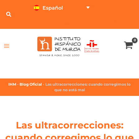
Español
TEST ONLINE
CALCULADOR DE PRECIOS
IHM
-
Blog Oficial
-
Las ultracorrecciones: cuando corregimos lo
que no está mal
Las ultracorrecciones:
cuando corregimos lo que