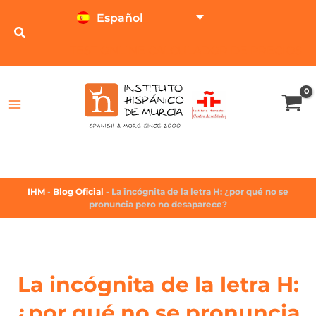
Español
TEST ONLINE
CALCULADOR DE PRECIOS
IHM
-
Blog Oficial
-
La incógnita de la letra H: ¿por qué no se
pronuncia pero no desaparece?
La incógnita de la letra H:
¿por qué no se pronuncia