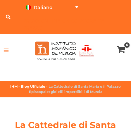
Italiano
PROVA ON LINE
CALCOLATORE DEL
PREZZO
IHM
-
Blog Ufficiale
-
La Cattedrale di Santa María e il Palazzo
Episcopale: gioielli imperdibili di Murcia
La Cattedrale di Santa