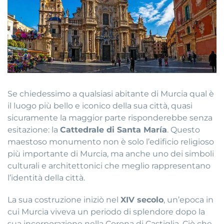
Se chiedessimo a qualsiasi abitante di Murcia qual è
il luogo più bello e iconico della sua città, quasi
sicuramente la maggior parte risponderebbe senza
esitazione: la
Cattedrale di Santa María
. Questo
maestoso monumento non è solo l’edificio religioso
più importante di Murcia, ma anche uno dei simboli
culturali e architettonici che meglio rappresentano
l’identità della città.
La sua costruzione iniziò nel
XIV secolo
, un’epoca in
cui Murcia viveva un periodo di splendore dopo la
sua incorporazione nella Corona di Castiglia. Ciò che