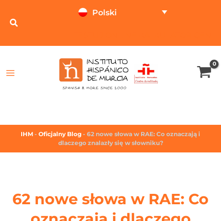
Polski
TESTUJ ONLINE
KALKULATOR CEN
IHM
-
Oficjalny Blog
-
62 nowe słowa w RAE: Co oznaczają i
dlaczego znalazły się w słowniku?
62 nowe słowa w RAE: Co
oznaczają i dlaczego