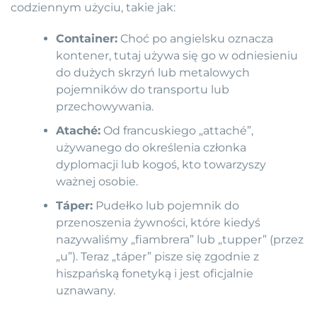
codziennym użyciu, takie jak:
Container:
Choć po angielsku oznacza
kontener, tutaj używa się go w odniesieniu
do dużych skrzyń lub metalowych
pojemników do transportu lub
przechowywania.
Ataché:
Od francuskiego „attaché”,
używanego do określenia członka
dyplomacji lub kogoś, kto towarzyszy
ważnej osobie.
Táper:
Pudełko lub pojemnik do
przenoszenia żywności, które kiedyś
nazywaliśmy „fiambrera” lub „tupper” (przez
„u”). Teraz „táper” pisze się zgodnie z
hiszpańską fonetyką i jest oficjalnie
uznawany.