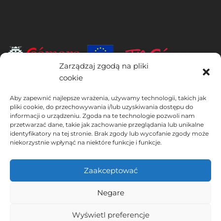
Zarządzaj zgodą na pliki
cookie
INSTITUTO HISPANICO DE MURCIA, SOCIEDAD LIMITADA jest
beneficjentem Europejskiego Funduszu Rozwoju Regionalnego,
Aby zapewnić najlepsze wrażenia, używamy technologii, takich jak
którego celem jest rozwój wykorzystania i jakości technologii
pliki cookie, do przechowywania i/lub uzyskiwania dostępu do
informacji o urządzeniu. Zgoda na te technologie pozwoli nam
informacyjno-komunikacyjnych oraz ich dostępności, dzięki czemu
przetwarzać dane, takie jak zachowanie przeglądania lub unikalne
wdrożył następujące rozwiązania: obecność w Internecie poprzez
identyfikatory na tej stronie. Brak zgody lub wycofanie zgody może
swoją Stronie internetowej. Obecne działanie miało miejsce w 2020
niekorzystnie wpłynąć na niektóre funkcje i funkcje.
roku. W tym celu zostało wsparte przez program TIC Cámaras, przez
Cámara z Murcji.
Zaakceptować
Negare
Ostrzeżenie prawne
Polityka prywatności
Wyświetl preferencje
Warunki rezerwacji
Polityka plików cookie