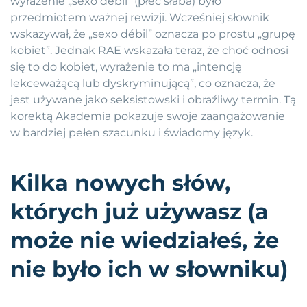
wyrażenie „sexo débil” (płeć słaba) było
przedmiotem ważnej rewizji. Wcześniej słownik
wskazywał, że „sexo débil” oznacza po prostu „grupę
kobiet”. Jednak RAE wskazała teraz, że choć odnosi
się to do kobiet, wyrażenie to ma „intencję
lekceważącą lub dyskryminującą”, co oznacza, że
jest używane jako seksistowski i obraźliwy termin. Tą
korektą Akademia pokazuje swoje zaangażowanie
w bardziej pełen szacunku i świadomy język.
Kilka nowych słów,
których już używasz (a
może nie wiedziałeś, że
nie było ich w słowniku)