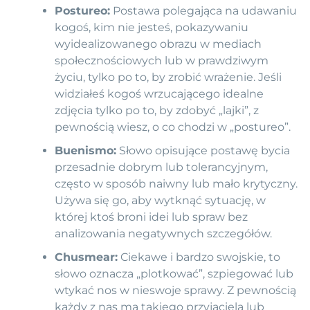
Postureo:
Postawa polegająca na udawaniu
kogoś, kim nie jesteś, pokazywaniu
wyidealizowanego obrazu w mediach
społecznościowych lub w prawdziwym
życiu, tylko po to, by zrobić wrażenie. Jeśli
widziałeś kogoś wrzucającego idealne
zdjęcia tylko po to, by zdobyć „lajki”, z
pewnością wiesz, o co chodzi w „postureo”.
Buenismo:
Słowo opisujące postawę bycia
przesadnie dobrym lub tolerancyjnym,
często w sposób naiwny lub mało krytyczny.
Używa się go, aby wytknąć sytuację, w
której ktoś broni idei lub spraw bez
analizowania negatywnych szczegółów.
Chusmear:
Ciekawe i bardzo swojskie, to
słowo oznacza „plotkować”, szpiegować lub
wtykać nos w nieswoje sprawy. Z pewnością
każdy z nas ma takiego przyjaciela lub