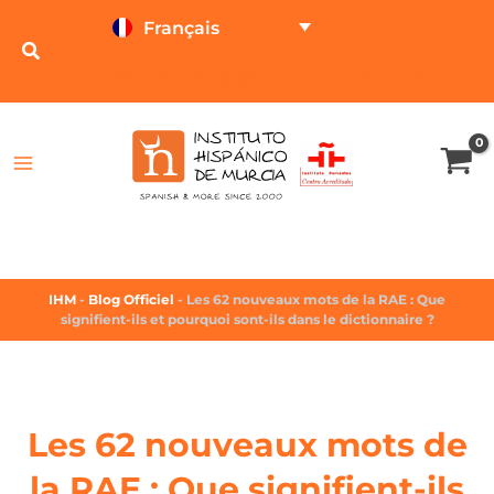
Français
TESTEZ EN LIGNE
CALCULATEUR DE PRIX
IHM
-
Blog Officiel
-
Les 62 nouveaux mots de la RAE : Que
signifient-ils et pourquoi sont-ils dans le dictionnaire ?
Les 62 nouveaux mots de
la RAE : Que signifient-ils