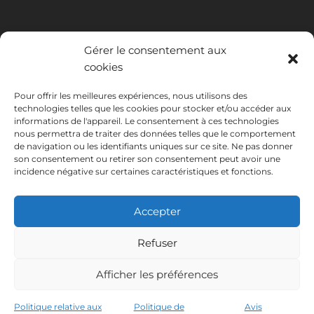
Gérer le consentement aux
cookies
Pour offrir les meilleures expériences, nous utilisons des
technologies telles que les cookies pour stocker et/ou accéder aux
INSTITUTO HISPANICO DE MURCIA, SOCIEDAD LIMITADA a été
informations de l'appareil. Le consentement à ces technologies
bénéficiaire du Fonds européen de développement régional dont
nous permettra de traiter des données telles que le comportement
l'objectif est de développer l'utilisation et la qualité des technologies
de navigation ou les identifiants uniques sur ce site. Ne pas donner
de l'information et de la communication et leur accessibilité, et grâce
son consentement ou retirer son consentement peut avoir une
auquel elle a mis en place les solutions suivantes : présence en ligne à
incidence négative sur certaines caractéristiques et fonctions.
travers son Site Internet. La présente mesure a eu lieu en 2020. À
cette fin, elle a été soutenue par le programme TIC Cámaras, par
Cámara de Murcie.
Accepter
Refuser
Afficher les préférences
Avis juridique
Politique de confidentialité
Conditions de réservation
Politique relative aux cookies
Politique relative aux
Politique de
Avis
Instituto Hispánico de Murcia © 2026