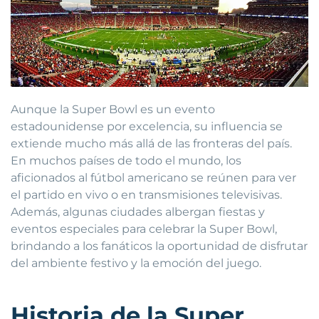
Aunque la Super Bowl es un evento
estadounidense por excelencia, su influencia se
extiende mucho más allá de las fronteras del país.
En muchos países de todo el mundo, los
aficionados al fútbol americano se reúnen para ver
el partido en vivo o en transmisiones televisivas.
Además, algunas ciudades albergan fiestas y
eventos especiales para celebrar la Super Bowl,
brindando a los fanáticos la oportunidad de disfrutar
del ambiente festivo y la emoción del juego.
Historia de la Super