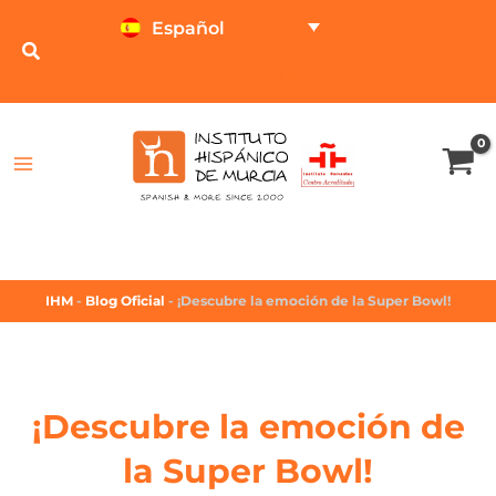
Español
TEST ONLINE
CALCULADOR DE PRECIOS
IHM
-
Blog Oficial
-
¡Descubre la emoción de la Super Bowl!
¡Descubre la emoción de
la Super Bowl!