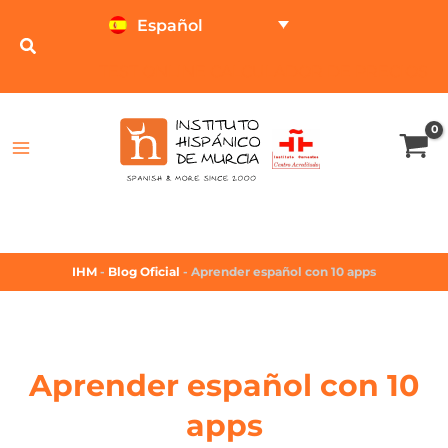
Español
TEST ONLINE
CALCULADOR DE PRECIOS
IHM
-
Blog Oficial
-
Aprender español con 10 apps
Aprender español con 10
apps