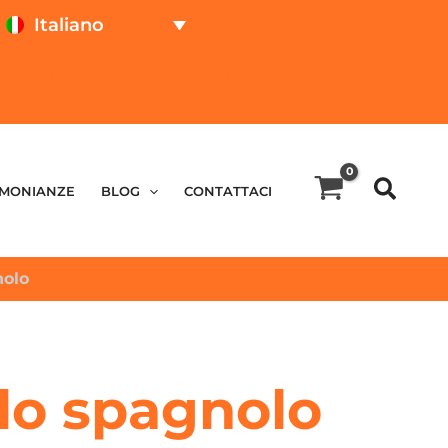
Italiano
PROVA ON LINE
CALCOLATORE DEL
PREZZO
IMONIANZE
BLOG
CONTATTACI
nolo
llo spagnolo