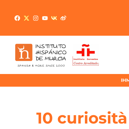
IH
10 curiosit