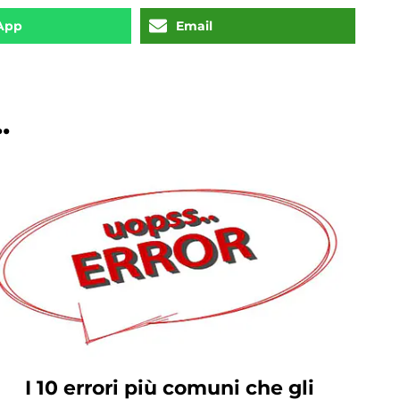
App
Email
.
I 10 errori più comuni che gli