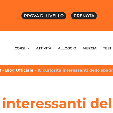
PROVA DI LIVELLO
PRENOTA
CORSI
ATTIVITÀ
ALLOGGIO
MURCIA
TEST
M
-
Blog Ufficiale
-
10 curiosità interessanti dello spag
à interessanti de