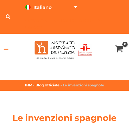
Italiano
PROVA ON LINE
CALCOLATORE DEL
PREZZO
IHM
-
Blog Ufficiale
-
Le invenzioni spagnole
Le invenzioni spagnole