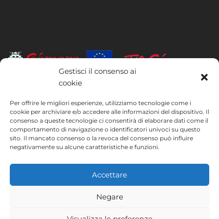
Gestisci il consenso ai
cookie
INSTITUTO HISPANICO DE MURCIA, SOCIEDAD LIMITADA è stata
beneficiaria del Fondo europeo di sviluppo regionale, il cui obiettivo è
Per offrire le migliori esperienze, utilizziamo tecnologie come i
migliorare l’utilizzo e la qualità delle tecnologie dell’informazione e
cookie per archiviare e/o accedere alle informazioni del dispositivo. Il
consenso a queste tecnologie ci consentirà di elaborare dati come il
della comunicazione e la loro accessibilità, e grazie al quale ha potuto
comportamento di navigazione o identificatori univoci su questo
implementare le seguenti misure: presenza online tramite la propria
sito. Il mancato consenso o la revoca del consenso può influire
pagina web. Tale misura è stata attuata nel corso del 2020. A questo
negativamente su alcune caratteristiche e funzioni.
scopo, la società è stata supportata dal programma TIC Cámaras,
della Camera di Commercio di Murcia.
Accettare
Negare
Avviso legale
Informativa sulla privacy
Visualizza le preferenze
Termini e condizioni
Politica sui cookie