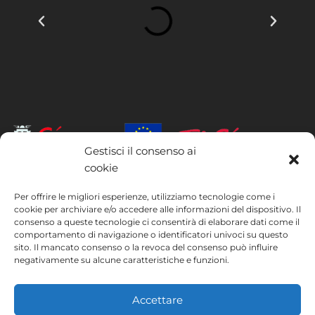
Gestisci il consenso ai
cookie
INSTITUTO HISPANICO DE MURCIA, SOCIEDAD LIMITADA è stata
beneficiaria del Fondo europeo di sviluppo regionale, il cui obiettivo è
Per offrire le migliori esperienze, utilizziamo tecnologie come i
cookie per archiviare e/o accedere alle informazioni del dispositivo. Il
migliorare l’utilizzo e la qualità delle tecnologie dell’informazione e
consenso a queste tecnologie ci consentirà di elaborare dati come il
della comunicazione e la loro accessibilità, e grazie al quale ha potuto
comportamento di navigazione o identificatori univoci su questo
implementare le seguenti misure: presenza online tramite la propria
sito. Il mancato consenso o la revoca del consenso può influire
pagina web. Tale misura è stata attuata nel corso del 2020. A questo
negativamente su alcune caratteristiche e funzioni.
scopo, la società è stata supportata dal programma TIC Cámaras,
della Camera di Commercio di Murcia.
Accettare