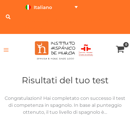
Vai
Italiano
al
contenuto
PROVA ON LINE
CALCOLATORE DEL
PREZZO
Risultati del tuo test
Congratulazioni! Hai completato con successo il test
di competenza in spagnolo. In base al punteggio
ottenuto, il tuo livello di spagnolo è…