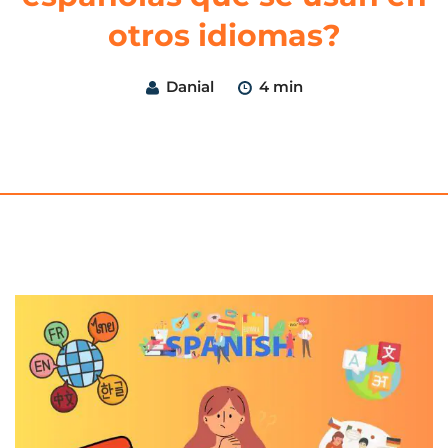
otros idiomas?
Danial
4 min