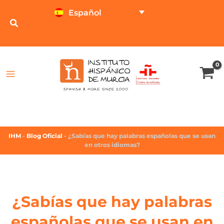
Español
TEST ONLINE
CALCULADOR DE PRECIOS
IHM
-
Blog Oficial
-
¿Sabías que hay palabras españolas que se usan
en otros idiomas?
¿Sabías que hay palabras
españolas que se usan en