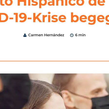
uto Hispánico de
D-19-Krise bege
Carmen Hernández
6 min