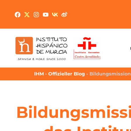
IHM
-
Offizieller Blog
-
Bildungsmission 
Bildungsmissi