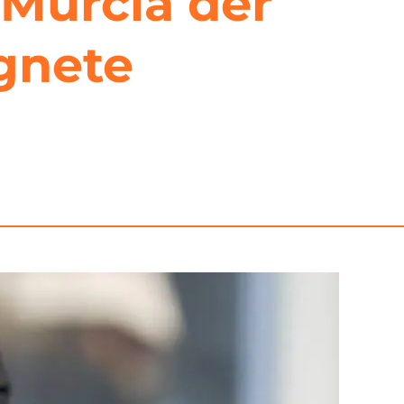
 Murcia der
gnete