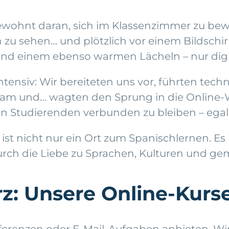
 gewohnt daran, sich im Klassenzimmer zu bew
 zu sehen… und plötzlich vor einem Bildschirm
nd einem ebenso warmen Lächeln – nur digit
tensiv: Wir bereiteten uns vor, führten techn
eam und… wagten den Sprung in die Online-W
en Studierenden verbunden zu bleiben – egal,
st nicht nur ein Ort zum Spanischlernen. Es i
ch die Liebe zu Sprachen, Kulturen und g
z: Unsere Online-Kurs
ferenzen oder E-Mail-Aufgaben anbieten. Wir