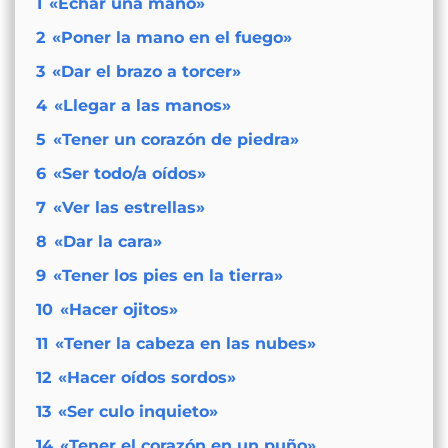
1
«Echar una mano»
2
«Poner la mano en el fuego»
3
«Dar el brazo a torcer»
4
«Llegar a las manos»
5
«Tener un corazón de piedra»
6
«Ser todo/a oídos»
7
«Ver las estrellas»
8
«Dar la cara»
9
«Tener los pies en la tierra»
10
«Hacer ojitos»
11
«Tener la cabeza en las nubes»
12
«Hacer oídos sordos»
13
«Ser culo inquieto»
14
«Tener el corazón en un puño»