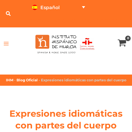
Español
TEST ONLINE
CALCULADOR DE PRECIOS
IHM
-
Blog Oficial
-
Expresiones idiomáticas con partes del cuerpo
Expresiones idiomáticas
con partes del cuerpo