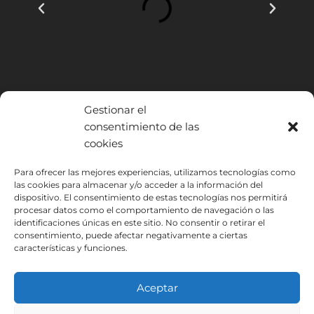
Gestionar el
consentimiento de las
cookies
INSTITUTO HISPANICO DE MURCIA, SOCIEDAD LIMITADA ha sido
Para ofrecer las mejores experiencias, utilizamos tecnologías como
beneficiario del Fondo Europeo de Desarrollo Regional cuyo objetivo
las cookies para almacenar y/o acceder a la información del
es mejorar el uso y la calidad de las tecnologías de la información y de
dispositivo. El consentimiento de estas tecnologías nos permitirá
procesar datos como el comportamiento de navegación o las
las comunicaciones y el acceso a las mismas y gracias al que ha
identificaciones únicas en este sitio. No consentir o retirar el
podido implantar las siguientes soluciones: Presencia web a través de
consentimiento, puede afectar negativamente a ciertas
página propia. Esta acción ha tenido lugar durante 2020. Para ello ha
características y funciones.
contado con el apoyo del programa TIC Cámaras de la Cámara de
Murcia.
Aceptar