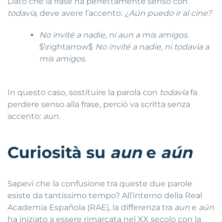
Dato che la frase ha perfettamente senso con
todavía
, deve avere l’accento:
¿Aún puedo ir al cine?
No invité a nadie, ni aun a mis amigos.
$\rightarrow$
No invité a nadie, ni todavía a
mis amigos.
In questo caso, sostituire la parola con
todavía
fa
perdere senso alla frase, perciò va scritta senza
accento:
aun
.
Curiosità su
aun
e
aún
Sapevi che la confusione tra queste due parole
esiste da tantissimo tempo? All’interno della Real
Academia Española (RAE), la differenza tra
aun
e
aún
ha iniziato a essere rimarcata nel XX secolo con la