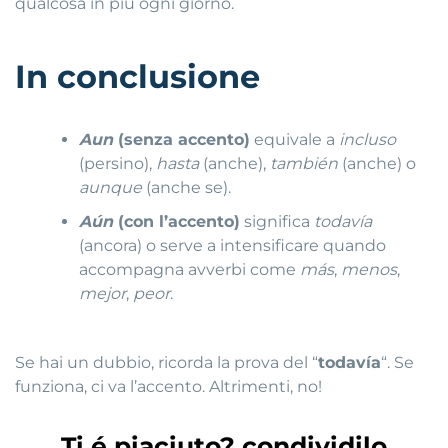
qualcosa in più ogni giorno.
In conclusione
Aun
(senza accento)
equivale a
incluso
(persino),
hasta
(anche),
también
(anche) o
aunque
(anche se).
Aún
(con l’accento)
significa
todavía
(ancora) o serve a intensificare quando
accompagna avverbi come
más
,
menos
,
mejor
,
peor
.
Se hai un dubbio, ricorda la prova del “
todavía
“. Se
funziona, ci va l’accento. Altrimenti, no!
Ti é piaciuto? condividilo