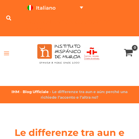
Italiano
PROVA ON LINE
CALCOLATORE DEL
PREZZO
IHM
-
Blog Ufficiale
-
Le differenze tra aun e aún: perché una
richiede l’accento e l’altra no?
Le differenze tra aun e