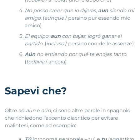
No posso creer que lo dijeras,
aun
siendo mi
amigo.
(
aunque
/ persino pur essendo mio
amico)
El equipo,
aun
con bajas, logró ganar el
partido.
(
incluso
/ persino con delle assenze)
Aún
no entiendo por qué te enojas tanto.
(
todavía
/ ancora)
Sapevi che?
Oltre ad
aun
e
aún
, ci sono altre parole in spagnolo
che richiedono l’accento diacritico per evitare
malintesi, come ad esempio:
Tú
(pronome personale – tu) e
tu
(aggettivo