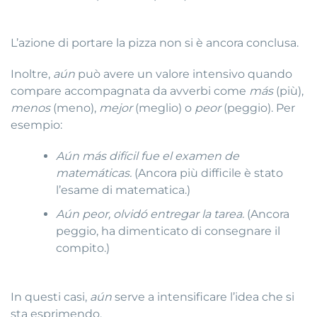
L’azione di portare la pizza non si è ancora conclusa.
Inoltre,
aún
può avere un valore intensivo quando
compare accompagnata da avverbi come
más
(più),
menos
(meno),
mejor
(meglio) o
peor
(peggio). Per
esempio:
Aún más difícil fue el examen de
matemáticas.
(Ancora più difficile è stato
l’esame di matematica.)
Aún peor, olvidó entregar la tarea.
(Ancora
peggio, ha dimenticato di consegnare il
compito.)
In questi casi,
aún
serve a intensificare l’idea che si
sta esprimendo.