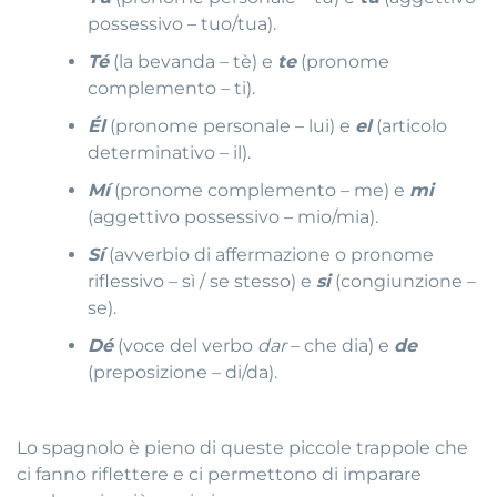
possessivo – tuo/tua).
Té
(la bevanda – tè) e
te
(pronome
complemento – ti).
Él
(pronome personale – lui) e
el
(articolo
determinativo – il).
Mí
(pronome complemento – me) e
mi
(aggettivo possessivo – mio/mia).
Sí
(avverbio di affermazione o pronome
riflessivo – sì / se stesso) e
si
(congiunzione –
se).
Dé
(voce del verbo
dar
– che dia) e
de
(preposizione – di/da).
Lo spagnolo è pieno di queste piccole trappole che
ci fanno riflettere e ci permettono di imparare