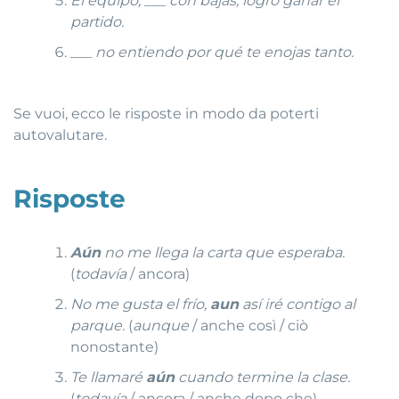
El equipo, ___ con bajas, logró ganar el
partido.
___
no entiendo por qué te enojas tanto.
Se vuoi, ecco le risposte in modo da poterti
autovalutare.
Risposte
Aún
no me llega la carta que esperaba.
(
todavía
/ ancora)
No me gusta el frío,
aun
así iré contigo al
parque.
(
aunque
/ anche così / ciò
nonostante)
Te llamaré
aún
cuando termine la clase.
(
todavía
/ ancora / anche dopo che)